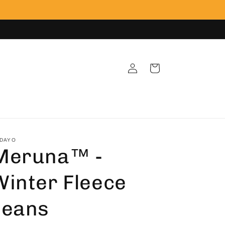
Inloggen
Winkelwagen
DAYO
Meruna™ -
Winter Fleece
Jeans