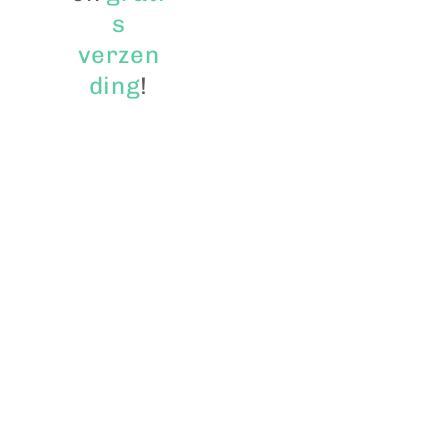
s
verzen
ding
!