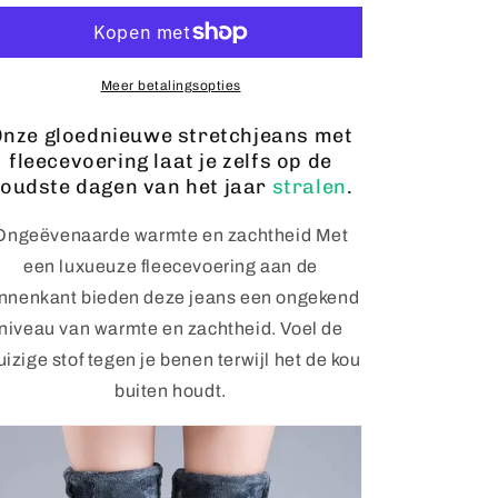
Winter
Winter
Fleece
Fleece
Jeans
Jeans
Meer betalingsopties
nze gloednieuwe stretchjeans met
fleecevoering laat je zelfs op de
oudste dagen van het jaar
stralen
.
Ongeëvenaarde warmte en zachtheid Met
een luxueuze fleecevoering aan de
innenkant bieden deze jeans een ongekend
niveau van warmte en zachtheid. Voel de
uizige stof tegen je benen terwijl het de kou
buiten houdt.