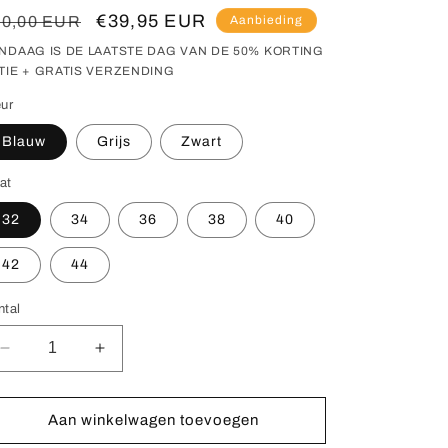
ormale
Aanbiedingsprijs
€39,95 EUR
80,00 EUR
Aanbieding
ijs
NDAAG IS DE LAATSTE DAG VAN DE 50% KORTING
TIE + GRATIS VERZENDING
eur
Blauw
Grijs
Zwart
at
32
34
36
38
40
42
44
ntal
Aantal
Aantal
verlagen
verhogen
voor
voor
Meruna™
Meruna™
Aan winkelwagen toevoegen
-
-