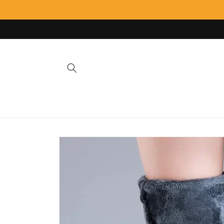
Meteen
naar de
content
Ga direct naar
productinformatie