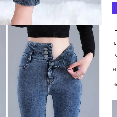
O
k
b
pl