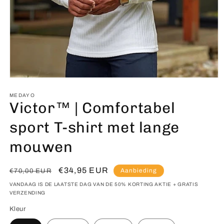
Media
1
openen
MEDAYO
Victor™ | Comfortabel
in
modaal
sport T-shirt met lange
mouwen
Normale
Aanbiedingsprijs
€34,95 EUR
Aanbieding
€70,00 EUR
prijs
VANDAAG IS DE LAATSTE DAG VAN DE 50% KORTING AKTIE + GRATIS
VERZENDING
Kleur