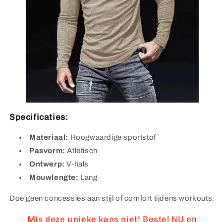
Specificaties:
Materiaal:
Hoogwaardige sportstof
Pasvorm:
Atletisch
Ontwerp:
V-hals
Mouwlengte:
Lang
Doe geen concessies aan stijl of comfort tijdens workouts.
Mis deze unieke kans niet! Bestel NU en