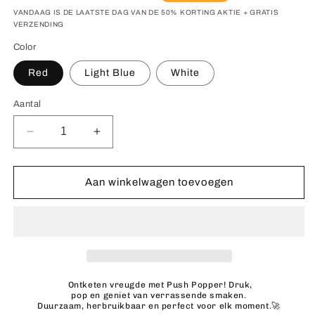
prijs
VANDAAG IS DE LAATSTE DAG VAN DE 50% KORTING AKTIE + GRATIS
VERZENDING
Color
Red
Light Blue
White
Aantal
Aantal
Aantal
verlagen
verhogen
voor
voor
Push
Push
Aan winkelwagen toevoegen
Popper
Popper
Ontketen vreugde met Push Popper! Druk,
pop en geniet van verrassende smaken.
Duurzaam, herbruikbaar en perfect voor elk moment.🚀